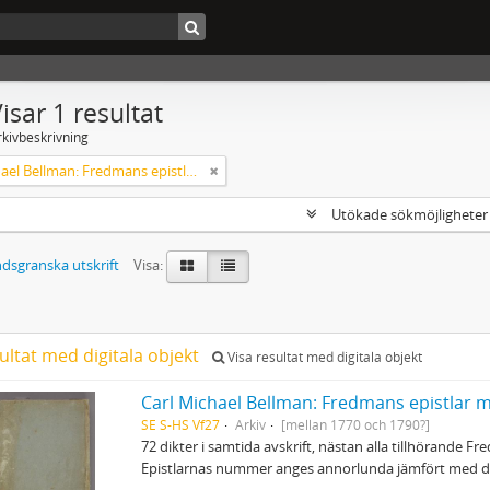
isar 1 resultat
rkivbeskrivning
Carl Michael Bellman: Fredmans epistlar m.m.
Utökade sökmöjlighete
dsgranska utskrift
Visa:
ultat med digitala objekt
Visa resultat med digitala objekt
Carl Michael Bellman: Fredmans epistlar 
SE S-HS Vf27
Arkiv
[mellan 1770 och 1790?]
72 dikter i samtida avskrift, nästan alla tillhörande Fr
Epistlarnas nummer anges annorlunda jämfört med de