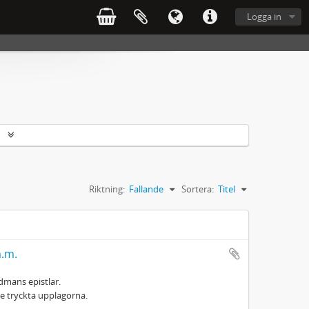
Logga in
r
Riktning:
Fallande
Sortera:
Titel
m.m.
edmans epistlar.
 tryckta upplagorna.