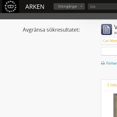
ARKEN
Sökingångar
V
Avgränsa sökresultatet:
A
Förhan
1 res