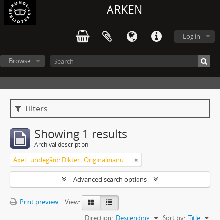
ARKEN
Log in
Browse
Filters
Showing 1 results
Archival description
Axel Lundegård: Dikter : Originalmanuskript
Advanced search options
Print preview
View:
Direction:
Descending
Sort by:
Title