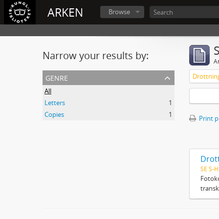
ARKEN
Browse
Narrow your results by:
Ar
genre
All
Letters
1
Copies
1
Print 
Drott
SE S-H
Fotoko
transk