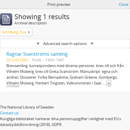
Print preview
Close
Showing 1 results
Archival description
Grimberg, Eva
Advanced search options
Ragnar Svanströms samling
SE S-HS L205
Fonds
1929--1987
Brevsamling: korrespondens med diverse personer, brev till och från
Vilhelm Moberg, brev till Greta Svanström. Manuskript: egna och
andras. Dossierer: Folke Bernadotte, Graham Greene, Grimbergs,
Vilhelm Moberg, Herbert Tingsten, Valkommittén i Saar,
...
»
Untitled
The National Library of Sweden
Contact us
Kungliga biblioteket hanterar dina personuppgifter i enlighet med EU:s
dataskyddsförordning (2018), GDPR.