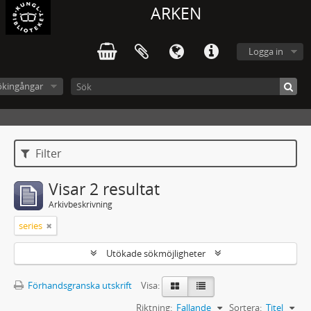
ARKEN
Logga in
ökingångar
Filter
Visar 2 resultat
Arkivbeskrivning
series
Utökade sökmöjligheter
Förhandsgranska utskrift
Visa:
Riktning:
Fallande
Sortera:
Titel