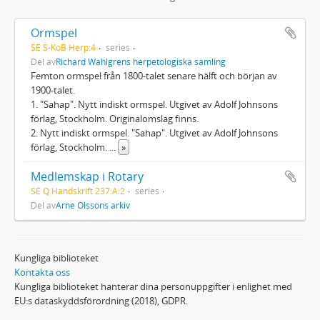
Ormspel
SE S-KoB Herp:4
series
Del av
Richard Wahlgrens herpetologiska samling
Femton ormspel från 1800-talet senare hälft och början av
1900-talet.
1. "Sahap". Nytt indiskt ormspel. Utgivet av Adolf Johnsons
förlag, Stockholm. Originalomslag finns.
2. Nytt indiskt ormspel. "Sahap". Utgivet av Adolf Johnsons
förlag, Stockholm.
...
»
Medlemskap i Rotary
SE Q Handskrift 237:A:2
series
Del av
Arne Olssons arkiv
Kungliga biblioteket
Kontakta oss
Kungliga biblioteket hanterar dina personuppgifter i enlighet med
EU:s dataskyddsförordning (2018), GDPR.