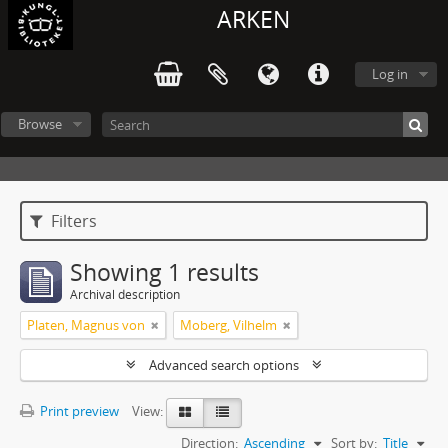
ARKEN
Log in
Browse
Filters
Showing 1 results
Archival description
Platen, Magnus von
Moberg, Vilhelm
Advanced search options
Print preview
View:
Direction:
Ascending
Sort by:
Title