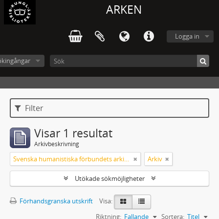
ARKEN
Logga in
ökingångar
Filter
Visar 1 resultat
Arkivbeskrivning
Svenska humanistiska förbundets arkiv: handlingar 2003-2012
Arkiv
Utökade sökmöjligheter
Förhandsgranska utskrift
Visa:
Riktning:
Fallande
Sortera:
Titel