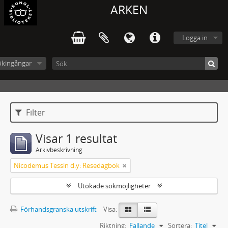
ARKEN
Logga in
ökingångar
Filter
Visar 1 resultat
Arkivbeskrivning
Nicodemus Tessin d.y: Resedagbok
Utökade sökmöjligheter
Förhandsgranska utskrift
Visa:
Riktning:
Fallande
Sortera:
Titel