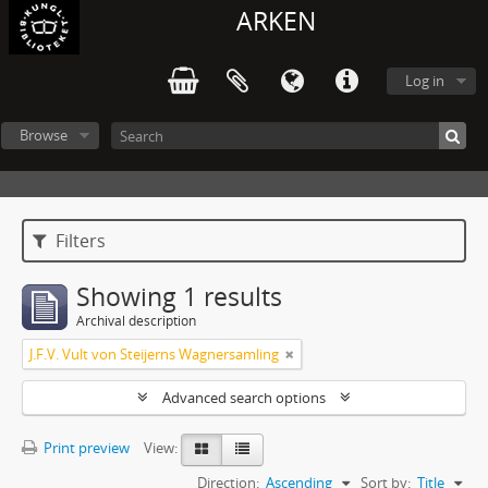
ARKEN
Log in
Browse
Filters
Showing 1 results
Archival description
J.F.V. Vult von Steijerns Wagnersamling
Advanced search options
Print preview
View:
Direction:
Ascending
Sort by:
Title