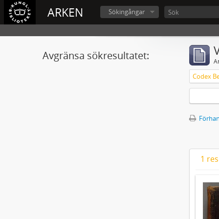
ARKEN
Sökingångar
V
Avgränsa sökresultatet:
A
Förhan
1 res