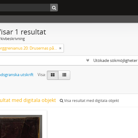
isar 1 resultat
rkivbeskrivning
Codex Berggrenianus 20: Drusernas på Libanon heliga bok
Utökade sökmöjlighete
dsgranska utskrift
Visa:
ultat med digitala objekt
Visa resultat med digitala objekt