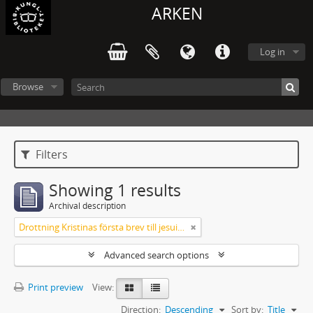
ARKEN
Log in
Browse
Filters
Showing 1 results
Archival description
Drottning Kristinas första brev till jesuitgeneralen 1651
Advanced search options
Print preview
View:
Direction:
Descending
Sort by:
Title