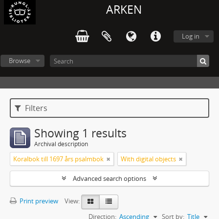
ARKEN
Log in
Browse
Filters
Showing 1 results
Archival description
Koralbok till 1697 års psalmbok
With digital objects
Advanced search options
Print preview
View:
Direction:
Ascending
Sort by:
Title