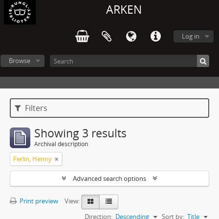
ARKEN
Log in
Browse
Filters
Showing 3 results
Archival description
Ferlin, Henny
Advanced search options
Print preview
View:
Direction:
Descending
Sort by:
Title