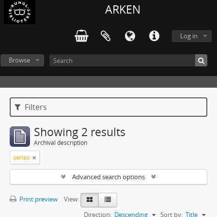
ARKEN
Log in
Browse
Filters
Showing 2 results
Archival description
series
Advanced search options
Print preview
View:
Direction:
Descending
Sort by:
Title