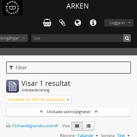
ARKEN
Logga in
ökingångar
Filter
Visar 1 resultat
Arkivbeskrivning
Koralbok till 1697 års psalmbok
Utökade sökmöjligheter
Förhandsgranska utskrift
Visa:
Riktning:
Fallande
Sortera:
Titel