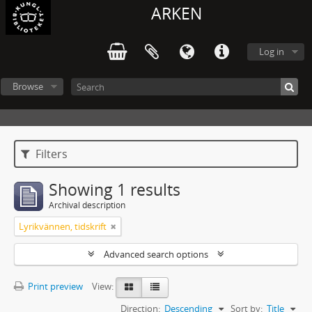
ARKEN
Log in
Browse
Filters
Showing 1 results
Archival description
Lyrikvännen, tidskrift
Advanced search options
Print preview
View:
Direction:
Descending
Sort by:
Title