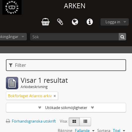
ARKEN
Logga in
ökingångar
Filter
Visar 1 resultat
Arkivbeskrivning
Bokförlaget Atlantis arkiv
Utökade sökmöjligheter
Förhandsgranska utskrift
Visa:
Riktning:
Fallande
Sortera:
Titel