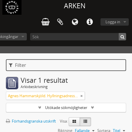
ARKEN
Logga in
ökingångar
Filter
Visar 1 resultat
Arkivbeskrivning
Agnes Hammarskjöld. Hyllningsadresser på 60-årsdagen
Utökade sökmöjligheter
Förhandsgranska utskrift
Visa:
Riktning:
Fallande
Sortera:
Titel