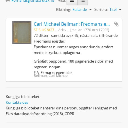
Förhandsgranska utskrift
Visa:
Riktning:
Fallande
Sortera:
Titel
Carl Michael Bellman: Fredmans epistlar m.m.
SE S-HS Vf27
Arkiv
[mellan 1770 och 1790?]
72 dikter i samtida avskrift, nästan alla tillhörande
Fredmans epistlar.
Epistlarnas nummer anges annorlunda jämfört
med de tryckta upplagorna.
Gråblått pappband. 180 paginerade sidor, med
register i början.
F.A. Ekmarks exemplar
Bellman, Carl Michael
Kungliga biblioteket
Kontakta oss
Kungliga biblioteket hanterar dina personuppgifter i enlighet med
EU:s dataskyddsförordning (2018), GDPR.