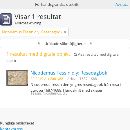
Förhandsgranska utskrift
Avsluta
Visar 1 resultat
Arkivbeskrivning
Nicodemus Tessin d.y: Resedagbok
Utökade sökmöjligheter
1 resultat med digitala objekt
Visa resultat med digitala
objekt
Nicodemus Tessin d.y: Resedagbok
SE S-HS Acc2001/88
Arkiv
1687-1688
Nicodemus Tessin den yngres resedagbok från resa i
Europa 1687-1688. Handskrift med skisser
Tessin, Nicodemus, d.y
Kungliga biblioteket
Kontakta oss