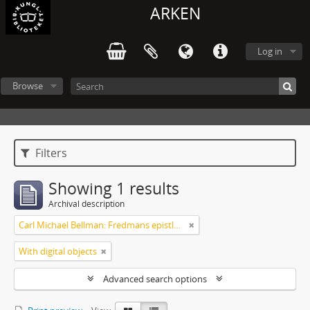
ARKEN
Log in
Browse
Filters
Showing 1 results
Archival description
Carl Michael Bellman: Fredmans epistlar m.m.
With digital objects
Advanced search options