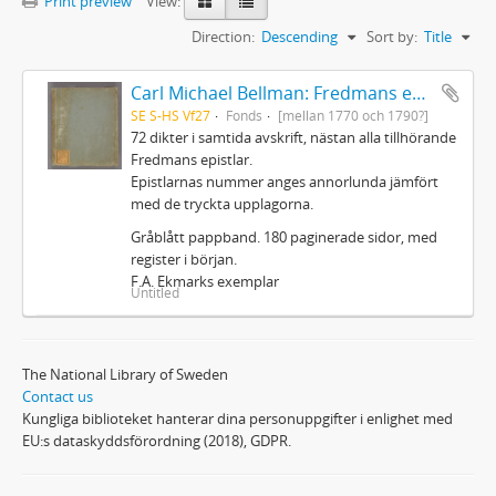
Print preview
View:
Direction:
Descending
Sort by:
Title
Carl Michael Bellman: Fredmans epistlar m.m.
SE S-HS Vf27
Fonds
[mellan 1770 och 1790?]
72 dikter i samtida avskrift, nästan alla tillhörande
Fredmans epistlar.
Epistlarnas nummer anges annorlunda jämfört
med de tryckta upplagorna.
Gråblått pappband. 180 paginerade sidor, med
register i början.
F.A. Ekmarks exemplar
Untitled
The National Library of Sweden
Contact us
Kungliga biblioteket hanterar dina personuppgifter i enlighet med
EU:s dataskyddsförordning (2018), GDPR.