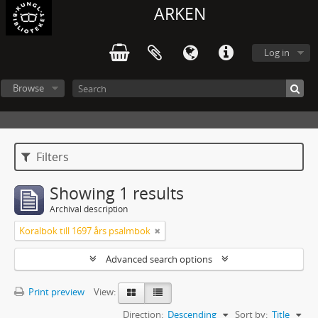
ARKEN
Log in
Browse
Filters
Showing 1 results
Archival description
Koralbok till 1697 års psalmbok
Advanced search options
Print preview
View:
Direction:
Descending
Sort by:
Title