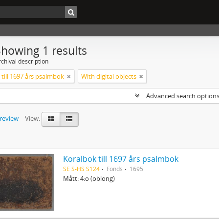
Showing 1 results
chival description
till 1697 års psalmbok
With digital objects
Advanced search option
preview
View:
Koralbok till 1697 års psalmbok
SE S-HS S124
Fonds
1695
Mått: 4:o (oblong)