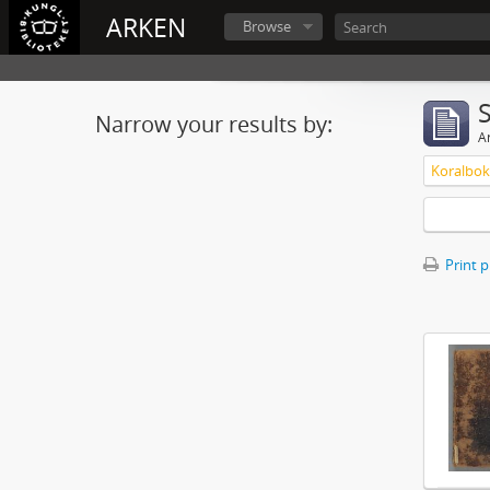
ARKEN
Browse
Narrow your results by:
Ar
Koralbok 
Print 