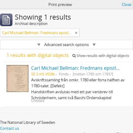
Print preview
Close
Showing 1 results
Archival description
Carl Michael Bellman: Fredmans epistlar och sånger m.fl. Bellman-texter
Advanced search options
1 results with digital objects
Show results with digital objects
Carl Michael Bellman: Fredmans epistlar och sånger m.fl. Bellman-texter
SE S-HS Vf26b
Fonds
[mellan 1780 och 1785?]
Avskriftssamling från omkr. 1780 eller förra hälften av
1780-talet. [Defekt]
Handskriften avslutas med ett par versbrev till
Schröderheim, samt två Bacchi Ordenskapitel
Untitled
The National Library of Sweden
Contact us