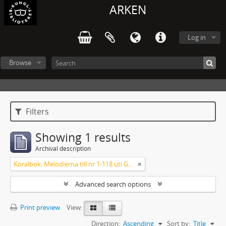
ARKEN
Log in
Browse
Filters
Showing 1 results
Archival description
Koralbok: Melodierna till nr 1-118 uti Gamla Psalmboken, enstämmigt satta
Advanced search options
Print preview
View:
Direction:
Ascending
Sort by:
Title