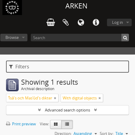
ARKEN
Log in
Browse
Filters
Showing 1 results
Archival description
ʼĪsā's och Masʼūd's dikter
With digital objects
Advanced search options
Print preview
View:
Direction:
Ascending
Sort by:
Title