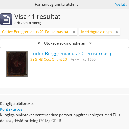
Förhandsgranska utskrift
Avsluta
Visar 1 resultat
Arkivbeskrivning
Codex Berggrenianus 20: Drusernas på Libanon heliga bok
Med digitala objekt
Utökade sökmöjligheter
Codex Berggrenianus 20: Drusernas på Libanon heliga bok
SE S-HS Cod. Orient 20
Arkiv
ca 1690
Kungliga biblioteket
Kontakta oss
Kungliga biblioteket hanterar dina personuppgifter i enlighet med EU:s
dataskyddsförordning (2018), GDPR.