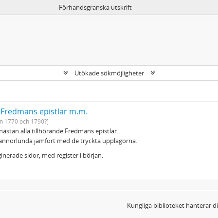
Förhandsgranska utskrift
Utökade sökmöjligheter
: Fredmans epistlar m.m.
n 1770 och 1790?]
, nästan alla tillhörande Fredmans epistlar.
annorlunda jämfört med de tryckta upplagorna.
nerade sidor, med register i början.
Kungliga biblioteket hanterar 