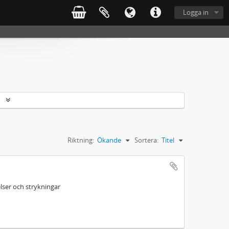
Logga in
r
Riktning:
Ökande
Sortera:
Titel
ser och strykningar