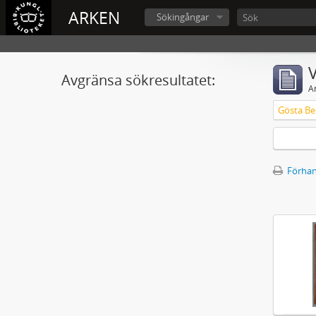
ARKEN
Sökingångar
V
Avgränsa sökresultatet:
A
Gösta Ber
Förhan