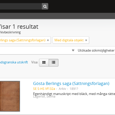
isar 1 resultat
rkivbeskrivning
lings saga (Sättningsförlagan)
Med digitala objekt
Utökade sökmöjlighete
dsgranska utskrift
Visa:
Gösta Berlings saga (Sättningsförlagan)
SE S-HS Vf132a
Arkiv
1891?
Egenhändigt manuskript med bläck, med många rättel
Lagerlöf, Selma