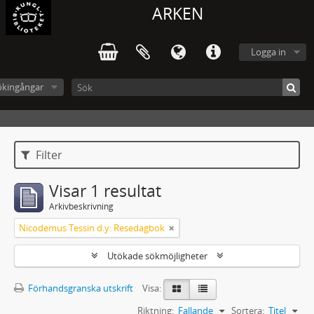
ARKEN
Logga in
ökingångar
Filter
Visar 1 resultat
Arkivbeskrivning
Nicodemus Tessin d.y: Resedagbok
Utökade sökmöjligheter
Förhandsgranska utskrift
Visa:
Riktning:
Fallande
Sortera:
Titel