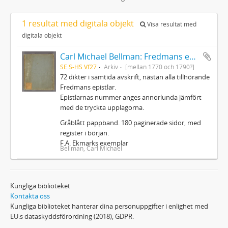
1 resultat med digitala objekt
Visa resultat med
digitala objekt
Carl Michael Bellman: Fredmans epistlar m.m.
SE S-HS Vf27
Arkiv
[mellan 1770 och 1790?]
72 dikter i samtida avskrift, nästan alla tillhörande
Fredmans epistlar.
Epistlarnas nummer anges annorlunda jämfört
med de tryckta upplagorna.
Gråblått pappband. 180 paginerade sidor, med
register i början.
F.A. Ekmarks exemplar
Bellman, Carl Michael
Kungliga biblioteket
Kontakta oss
Kungliga biblioteket hanterar dina personuppgifter i enlighet med
EU:s dataskyddsförordning (2018), GDPR.