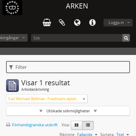
ARKEN
Logga in
ökingångar
Filter
Visar 1 resultat
Arkivbeskrivning
Carl Michael Bellman: Fredmans epistlar m.m.
Utökade sökmöjligheter
Förhandsgranska utskrift
Visa:
Riktning:
Fallande
Sortera:
Titel