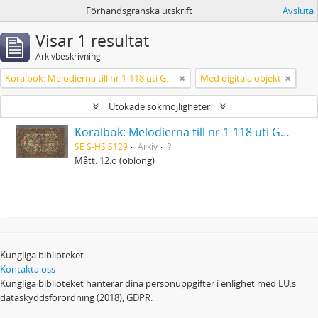
Förhandsgranska utskrift
Avsluta
Visar 1 resultat
Arkivbeskrivning
Koralbok: Melodierna till nr 1-118 uti Gamla Psalmboken, enstämmigt satta
Med digitala objekt
Utökade sökmöjligheter
Koralbok: Melodierna till nr 1-118 uti Gamla Psalmboken, enstämmigt satta
SE S-HS S129
Arkiv
?
Mått: 12:o (oblong)
Kungliga biblioteket
Kontakta oss
Kungliga biblioteket hanterar dina personuppgifter i enlighet med EU:s
dataskyddsförordning (2018), GDPR.