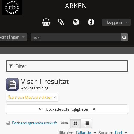
ARKEN
Logga in
ökingångar
Filter
Visar 1 resultat
Arkivbeskrivning
ʼĪsā's och Masʼūd's dikter
Utökade sökmöjligheter
Förhandsgranska utskrift
Visa:
Riktning:
Fallande
Sortera:
Titel