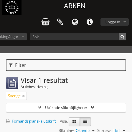
ARKEN
Logga in
ökingångar
Filter
Visar 1 resultat
Arkivbeskrivning
Sverige
Utökade sökmöjligheter
Förhandsgranska utskrift
Visa:
Riktning:
Ökande
Sortera:
Titel