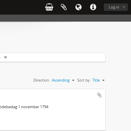
Log in
s
Direction:
Ascending
Sort by:
Title
 födelsedag 1 november 1794