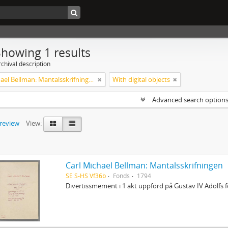
Showing 1 results
chival description
Carl Michael Bellman: Mantalsskrifningen
With digital objects
Advanced search option
preview
View:
Carl Michael Bellman: Mantalsskrifningen
SE S-HS Vf36b
Fonds
1794
Divertissmement i 1 akt uppförd på Gustav IV Adolfs