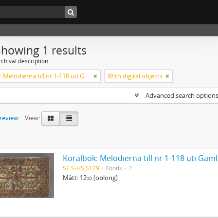
Showing 1 results
chival description
Koralbok: Melodierna till nr 1-118 uti Gamla Psalmboken, enstämmigt satta
With digital objects
Advanced search option
preview
View:
Koralbok: Melodierna till nr 1-118 uti Ga
SE S-HS S129
Fonds
?
Mått: 12:o (oblong)