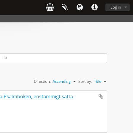
Log in
s
Direction:
Ascending
Sort by:
Title
mla Psalmboken, enstämmigt satta