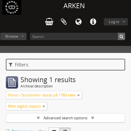
ARKEN
Log in
Browse
Filters
Showing 1 results
Archival description
Horor i Stockholm i slutet på 1760-talet
With digital objects
Advanced search options