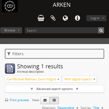
ARKEN
Log in
Browse
Filters
Showing 1 results
Archival description
Carl Michael Bellman: Zions högtid
With digital objects
Advanced search options
Print preview
View:
Direction:
Descending
Sort by:
Title