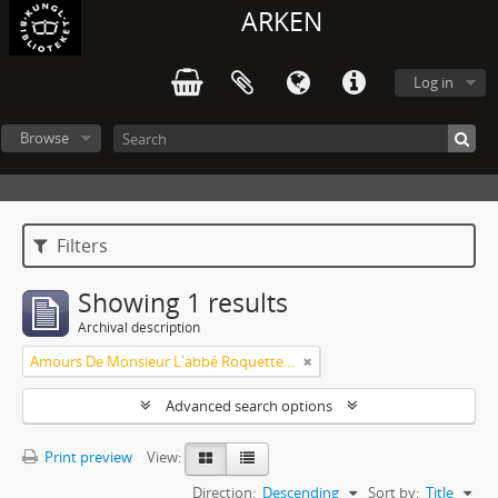
ARKEN
Log in
Browse
Filters
Showing 1 results
Archival description
Amours De Monsieur L'abbé Roquette avec Mademoiselle de Montauzier par Monsieur L'abbé Le Camus 1667
Advanced search options
Print preview
View:
Direction:
Descending
Sort by:
Title