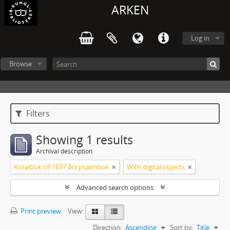
ARKEN
Log in
Browse
Filters
Showing 1 results
Archival description
Koralbok till 1697 års psalmbok
With digital objects
Advanced search options
Print preview
View:
Direction:
Ascending
Sort by:
Title