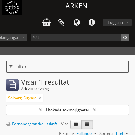
ARKEN
Logga in
ökingångar
Filter
Visar 1 resultat
Arkivbeskrivning
Solberg, Sigvard
Utökade sökmöjligheter
Förhandsgranska utskrift
Visa:
Riktning:
Fallande
Sortera:
Titel