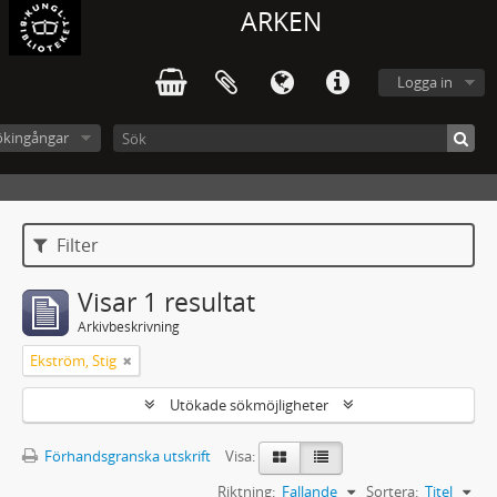
ARKEN
Logga in
ökingångar
Filter
Visar 1 resultat
Arkivbeskrivning
Ekström, Stig
Utökade sökmöjligheter
Förhandsgranska utskrift
Visa:
Riktning:
Fallande
Sortera:
Titel