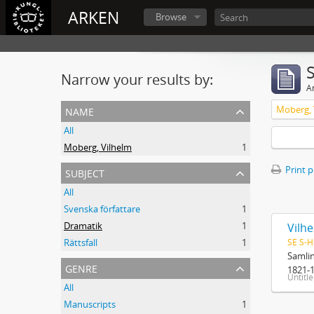
ARKEN
Browse
Narrow your results by:
Ar
name
Moberg, 
All
Moberg, Vilhelm
1
subject
Print 
All
Svenska författare
1
Dramatik
1
Vilh
SE S-H
Rättsfall
1
Samlin
genre
1821-1
Untitl
All
Manuscripts
1