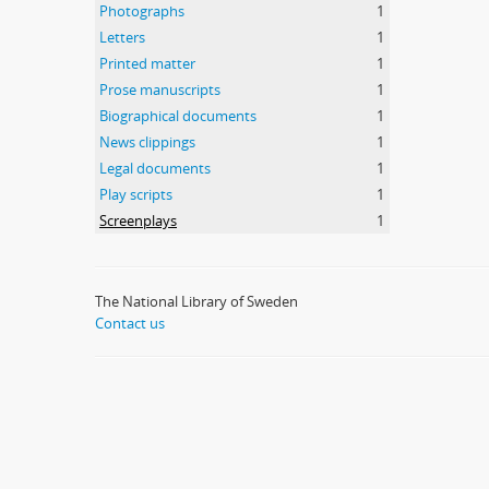
Photographs
1
Letters
1
Printed matter
1
Prose manuscripts
1
Biographical documents
1
News clippings
1
Legal documents
1
Play scripts
1
Screenplays
1
The National Library of Sweden
Contact us