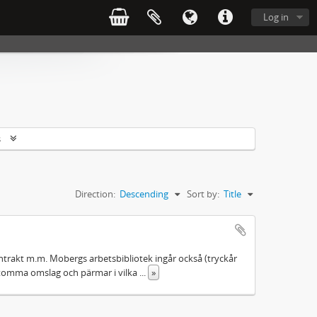
Log in
s
Direction:
Descending
Sort by:
Title
ntrakt m.m. Mobergs arbetsbibliotek ingår också (tryckår
 tomma omslag och pärmar i vilka
...
»