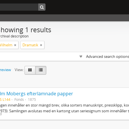
Showing 1 results
chival description
Vilhelm
Dramatik
Advanced search option
preview
View:
elm Mobergs efterlämnade papper
S L144
Fonds
1875
gen innehåller en stor mängd brev, olika sorters manuskript, pressklipp, ko
973). Samlingen avslutas med en kartong utan seriesignum som innehåller
ed