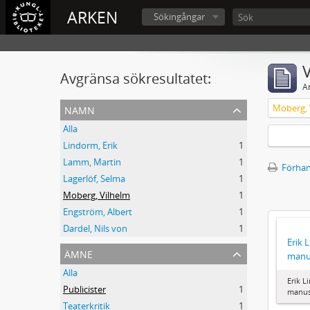
ARKEN
Sökingångar
V
Avgränsa sökresultatet:
A
namn
Moberg, 
Alla
Lindorm, Erik
1
Lamm, Martin
1
Förhan
Lagerlöf, Selma
1
Moberg, Vilhelm
1
Engström, Albert
1
Dardel, Nils von
1
Erik 
ämne
manu
Alla
Erik L
Publicister
1
manus
Teaterkritik
1