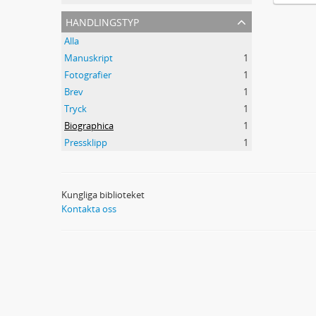
handlingstyp
Alla
Manuskript
1
Fotografier
1
Brev
1
Tryck
1
Biographica
1
Pressklipp
1
Kungliga biblioteket
Kontakta oss