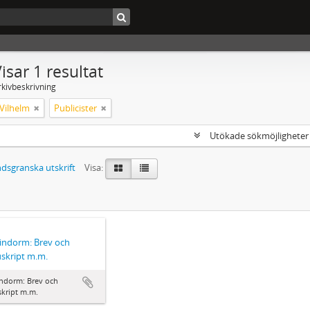
isar 1 resultat
rkivbeskrivning
Vilhelm
Publicister
Utökade sökmöjlighete
dsgranska utskrift
Visa:
Lindorm: Brev och
skript m.m.
indorm: Brev och
kript m.m.