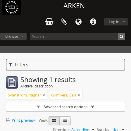
ARKEN
Log in
Browse
Filters
Showing 1 results
Archival description
Svanström, Ragnar
Grimberg, Carl
Advanced search options
Print preview
View:
Direction:
Ascending
Sort by:
Title