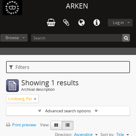
ARKEN
Log in
Browse
Filters
Showing 1 results
Archival description
Lindberg, Per
Advanced search options
Print preview
View:
Direction:
Ascending
Sort by:
Title