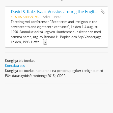
David S. Katz: Isaac Vossius among the English biblical critics 1670-1689
SE S-HS Acc1991/60
Arkiv
1990
Föredrag vid konferensen "Scepticism and irreligion in the
seventeenth and eighteenth centuries", Leiden 1-4 augusti
1990. Sannolikt också utgiven i konferenspublikationen med
samma namn, utg. av Richard H. Popkin och Arjo Vanderjagt,
Leiden, 1993. Häfte
...
»
Kungliga biblioteket
Kontakta oss
Kungliga biblioteket hanterar dina personuppgifter i enlighet med
EU:s dataskyddsförordning (2018), GDPR.