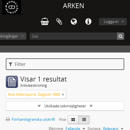
ARKEN
Logga in
ökingångar
Filter
Visar 1 resultat
Arkivbeskrivning
Axel Adlersparre: Dagbok 1868
Utökade sökmöjligheter
Förhandsgranska utskrift
Visa:
Riktning:
Fallande
Sortera:
Relevans