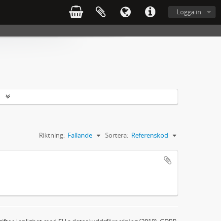
Logga in
r
Riktning:
Fallande
Sortera:
Referenskod