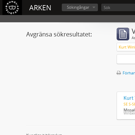
ARKEN
Sökingångar
V
Avgränsa sökresultatet:
A
Kurt Win
Förhan
Kurt
SE S-S
Missal
Winber