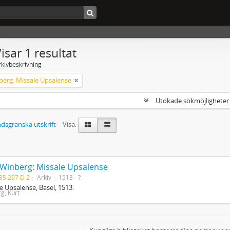
isar 1 resultat
rkivbeskrivning
berg: Missale Upsalense
Utökade sökmöjlighete
dsgranska utskrift
Visa:
 Winberg: Missale Upsalense
BS 297 D 2
Arkiv
1513 - ?
e Upsalense, Basel, 1513.
g, Kurt