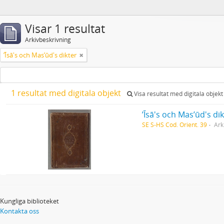
Visar 1 resultat
Arkivbeskrivning
ʼĪsā's och Masʼūd's dikter
1 resultat med digitala objekt
Visa resultat med digitala objekt
ʼĪsā's och Masʼūd's di
SE S-HS Cod. Orient. 39
Ark
Kungliga biblioteket
Kontakta oss