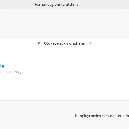
Förhandsgranska utskrift
Utökade sökmöjligheter
kter
iv
[ca 1700]
Kungliga biblioteket hanterar 